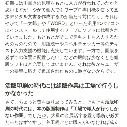
初期には手書きの原稿をもとに入力が行われていたかと
思いますが、やがて個人でもワープロ専用機を使って直
接デジタル文書を作成するのが当たり前になり、それは
やがて「一太郎」や「WORD」といった汎用のパソコン
にインストールして使用するワープロソフトに代替され
ていきました。もともとがそこでテキストを入力するた
めのものなので、用語統一やスペルチェッカー等のテキ
スト入力支援の機能は充実しています。一方で、図版を
必ずこの位置に配置したい、などの機能は少なくとも組
版ソフトほど充実してはいません。それは後からユーザ
ーの要望に応えて追加されたものに過ぎないからです。
活版印刷の時代には組版作業は工場で行うし
かなかった
さて、ちょっと昔を振り返ってみると、そもそも
活版印
刷の時代には、本の版面制作は「工場で職人が行うしか
ない作業」
でした
※3
。大量の金属活字を置く場所が必要
だったはずですし、各工程ごとに職人がいなければ成立