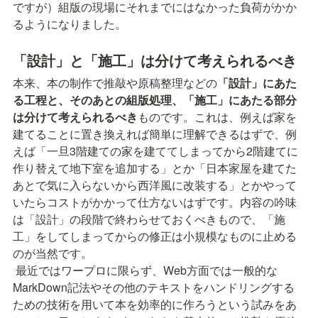
ですが）組版の現場にそれまでにはなかった負荷がかか
るようになりました。
「設計」と「施工」は分けて考えられるべき
本来、本の制作で推敲や原稿整理などの
「設計」にあた
る工程と、そのあとの組版処理、「施工」にあたる部分
は分けて考えられるべき
ものです。これは、例えば家を
建てることに置き換えれば簡単に理解できるはずで、例
えば「一旦3階建ての家を建ててしまってから2階建てに
作り替えて地下室を追加する」とか「日本家屋を建てた
あとで気に入らないから西洋風に改装する」とかやって
いたらコストがかかって仕方ないはずです。内容の吟味
は「設計」の段階で終わらせておくべきもので、「施
工」をしてしまってからの修正は小規模なものに止める
のが当然です。
 最近ではワープロに限らず、Web方面では一般的な
MarkDown記法やその他のテキストをハンドリングする
ための技術を用いて本を効率的に作ろうという試みをあ