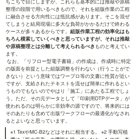
ちこちで目にしますが、これらも基本的には推敲や原稿
整理の段階で用いるべきもので、それを組版作業の工程
に融合させる方向性には抵抗感があります。そこを混ぜ
てしまうと結局現場に多大な負荷がかかるだけで終わる
ケースが多々あるからです。
組版作業工程の効率化はも
ちろん模索していくべきと思っていますが、それは推敲
や原稿整理とは分離して考えられるべき
ものと考えてい
ます。
 なお、「リフロー型電子書籍」の作成は、作成時に特定
の版面を前提とした組版調整を行わない（行うことがで
きない）という意味ではワープロ等の文書に性質が近い
ですが、支給されたテキストを流せば簡単に作れるとい
うものでもないのでやはり「施工」にあたる工程でしょ
う。ただ、その元データとして「印刷用DTPデータ」が
使われるのは明らかに非効率の源ですので、将来的には
そのあたりも含めて出版ワークフローの最適化がなされ
るとよいなと思っています。
※1 TexやMC-B2などはそれに相当する。 ※2 手動写植