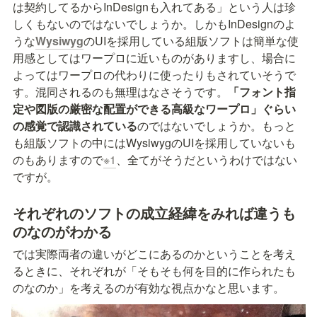
は契約してるからInDesignも入れてある」という人は珍
しくもないのではないでしょうか。しかもInDesignのよ
うな
Wysiwyg
のUIを採用している組版ソフトは簡単な使
用感としてはワープロに近いものがありますし、場合に
よってはワープロの代わりに使ったりもされていそうで
す。混同されるのも無理はなさそうです。
「フォント指
定や図版の厳密な配置ができる高級なワープロ」ぐらい
の感覚で認識されている
のではないでしょうか。もっと
も組版ソフトの中にはWysiwygのUIを採用していないも
のもありますので
※1
、全てがそうだというわけではない
ですが。
それぞれのソフトの成立経緯をみれば違うも
のなのがわかる
では実際両者の違いがどこにあるのかということを考え
るときに、それぞれが「そもそも何を目的に作られたも
のなのか」を考えるのが有効な視点かなと思います。