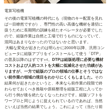
電算写植機
その後の電算写植機の時代にも（現物のキー配置を見れ
ば一目瞭然ですが）、専門性の高い高価な機材を適切に
扱うために長期間の訓練を経たオペレータが必要でした
ので、組版作業は自然と工場で行うものになっていて、
混同はあまりなかったのではないかと思います。
 大幅な変化が起きたのは明らかに2000年以降、汎用コン
ピュータに組版アプリをインストールして使う「DTP」
の普及以降のはずです
※4
。
DTPは組版処理に必要な機材
コストおよび人的コストを大幅に低減化させた功績があ
りますが、一方で組版のプロの領域の仕事とそうではな
い前作業の領域の境目をわかりにくくもしました。
その
結果何が起きたかというと、本来なら前作業の段階で終
わらせておくべき推敲や原稿整理を組版工程に入ってか
ら行う例が後を絶たなくなったわけです。組版ソフトを
ワープロと同じように捉えられているのであれば、当然
といえば当然の結果でしょう。これによって（当たり前