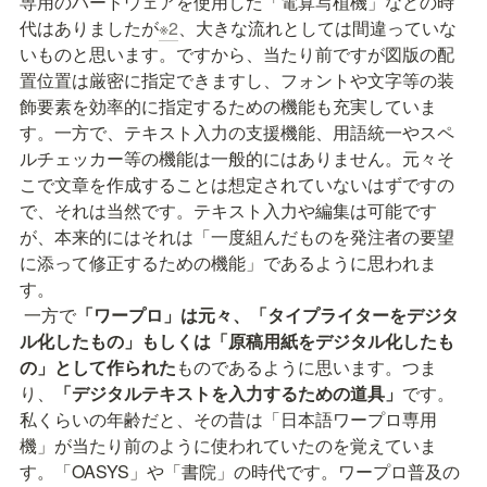
専用のハードウェアを使用した「電算写植機」などの時
代はありましたが
※2
、大きな流れとしては間違っていな
いものと思います。ですから、当たり前ですが図版の配
置位置は厳密に指定できますし、フォントや文字等の装
飾要素を効率的に指定するための機能も充実していま
す。一方で、テキスト入力の支援機能、用語統一やスペ
ルチェッカー等の機能は一般的にはありません。元々そ
こで文章を作成することは想定されていないはずですの
で、それは当然です。テキスト入力や編集は可能です
が、本来的にはそれは「一度組んだものを発注者の要望
に添って修正するための機能」であるように思われま
す。
 一方で
「ワープロ」は元々、「タイプライターをデジタ
ル化したもの」もしくは「原稿用紙をデジタル化したも
の」として作られた
ものであるように思います。つま
り、
「デジタルテキストを入力するための道具」
です。
私くらいの年齢だと、その昔は「日本語ワープロ専用
機」が当たり前のように使われていたのを覚えていま
す。「OASYS」や「書院」の時代です。ワープロ普及の