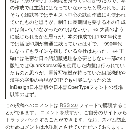
機は「版の保存」の機能を持っていなかったので、本
の作成では主流にはなっていなかったと思われる。お
そらく雑誌等ではテキスト中心の誌面作成にも使われ
ていたものと思うが、制作に長期間を要する本の作成
には向いていなかったのではないか。 ※3 大昔のよう
に感じられるかと思うが、本の作成では1980年代ま
では活版印刷が普通に残っていたはずで、1990年代
になってもラインを残している会社はあった。 ※4 正
確には厳密な日本語組版処理を必要としない一部の出
版社ではQuarkXpress等を使用した内製は行われてい
たものと思うが、電算写植機が持っていた組版機能や
漢字の字形の再現がDTPでも可能になったのは
InDesign日本語版や日本語OpenTypeフォントの登場
以降のはず。
この投稿へのコメントは 
RSS 2.0
 フィードで購読するこ
とができます。 
コメントを残すか
、ご自分のサイトから
トラックバック
することができます。なお、スパム防止
のためコメントは承認制とさせていただいております。