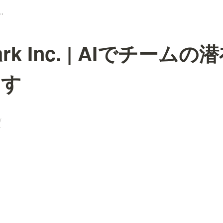
AIでチームの潜在能力を掘り起こす
ark Inc. | AIでチーム
こす
/