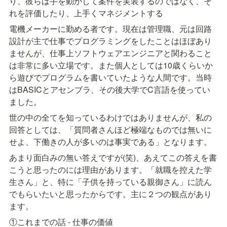
り、彼らは手を動かして案件を実装するのではなく、そ
れを評価したり、上手くマネジメントする
電機メーカーに勤める者です。現在は管理職、元は回路
設計が主で仕事でプログラミングをしたことはほぼあり
ませんが、仕事上ソフトウェアエンジニアと関わること
は非常に多い立場です。また個人としては10歳くらいか
ら遊びでプログラムを書いていたような人間です。当時
はBASICとアセンブラ、その後大学でC言語を使ってい
ました。
世の中の全てを知っているわけではありませんが、私の
回答としては、「質問者さんほど極端なものでは無いに
せよ、下働きの人が多いのは事実である」となります。
あまり面白みの無い答えですが(笑)、あえてこの答えを書
こうと思ったのには理由があります。「就職を控えた学
生さん」と、特に「子供を持っている親御さん」に読ん
でもらいたいと思ったからです。主に２つの観点があり
ます。
①これまでの話 - 仕事の価値