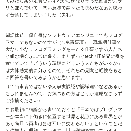
てみたら案の定賛否いずれかにかなり寄った回答がズラ
リと並んでいて、悪い意味で錚々たる眺めだなぁと思わ
ず苦笑してしまいました（失礼）。
閑話休題。僕自身はソフトウェアエンジニアでもプログ
ラマーでもないのですが（≒免責事項）、職掌柄仕事で
大なり小なりプログラミングを主たる仕事とする人たち
と組む機会が非常に多く、またずっとtech / IT業界に身を
置いていて「どういう現場にどういう人たちがいるか」
は大体感覚的に分かるので、それらの見聞と経験をもと
に回答を書いてみようかと思います。
（** 当事者ではないゆえ事実誤認や認識違いなどあるか
もしれませんので、お気づきの方はどうか遠慮なさらず
ご指摘ください）
なお最初に結論から書いておくと「日本ではプログラマ
ーが本当に下働きに位置する世界と花形にある世界とが
あり尚且つ両者はほぼ互いに交わらない」ということだ
と僕個人は理解しています。以下詳細を書いていきま