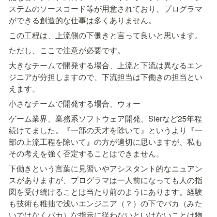
ステムのソースコード等が用意されており、プログラマ
ができる創造的な仕事は多くありません。
この工程は、上流側の下働きと言って良いと思います。
ただし、ここで注意が必要です。
大きなチームで開発する場合、上流と下流は異なるエン
ジニアが分担しますので、下流担当は下働きの担当とい
えます。
小さなチームで開発する場合、ウォー
ゲーム業界、業務系ソフトウェア開発、SIerなど25年程
続けてました。『一部の天才を除いて』というより『一
部の上流工程を除いて』の方が適切に思いますが、私も
その考えを強く否定することはできません。
下働きという言葉に見習いやアシスタント的なニュアン
スがありますが、プログラマは一人前になっても人の指
図を受け続けることは当たり前のようにあります。経験
も技術も稚拙で浅いエンジニア（？）の下でバカ（みた
いではなくバカ）な指示に従わないといけないことは物