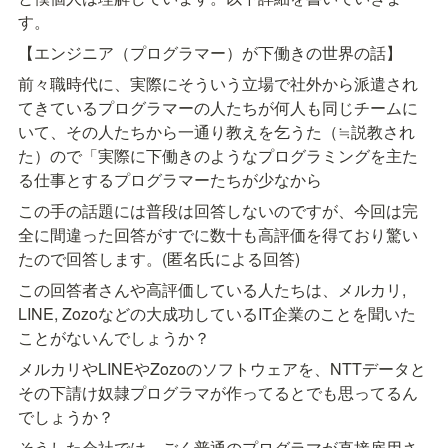
す。
【エンジニア（プログラマー）が下働きの世界の話】
前々職時代に、実際にそういう立場で社外から派遣され
てきているプログラマーの人たちが何人も同じチームに
いて、その人たちから一通り教えを乞うた（≒説教され
た）ので「実際に下働きのようなプログラミングを主た
る仕事とするプログラマーたちが少なから
この手の話題には普段は回答しないのですが、今回は完
全に間違った回答がすでに数十も高評価を得ており驚い
たので回答します。(匿名氏による回答)
この回答者さんや高評価している人たちは、メルカリ, 
LINE, Zozoなどの大成功しているIT企業のことを聞いた
ことがないんでしょうか？
メルカリやLINEやZozoのソフトウェアを、NTTデータと
その下請け奴隷プログラマが作ってるとでも思ってるん
でしょうか？
そうした会社では、ごく普通のプログラマが直接雇用さ