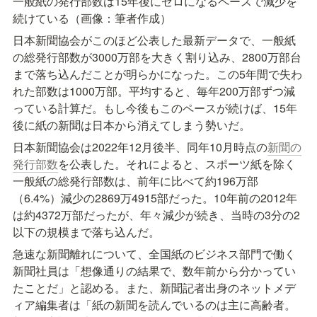
一般紙の発行部数は15年後にゼロになるペースで減少を
続けている（画像：筆者作成）
日本新聞協会がこのほど公表した最新データで、一般紙
の総発行部数が3000万部を大きく割り込み、2800万部台
まで落ち込んだことが明らかになった。この5年間で失わ
れた部数は1000万部。平均すると、毎年200万部ずつ減
っている計算だ。もし今後もこのペースが続けば、15年
後に紙の新聞は日本から消えてしまう勢いだ。
日本新聞協会は2022年12月後半、同年10月時点の
新聞の
発行部数
を公表した。それによると、スポーツ紙を除く
一般紙の総発行部数は、前年に比べて約196万部
（6.4%）減少の2869万4915部だった。10年前の2012年
は約4372万部だったが、年々減少が続き、当時の3分の2
以下の規模まで落ち込んだ。
急速な新聞離れについて、全国紙のビジネス部門で働く
新聞社員は「想像通りの結果で、数年前から分かってい
たことだ」と認める。また、新聞記者出身のネットメデ
ィア編集者は「紙の新聞を読んでいるのは主に高齢者。