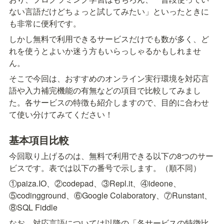
ない言語だけどちょっと試してみたい」といったときに
も非常に便利です。
しかし無料で利用できるサービスだけでも数が多く、ど
れを使うとよいか迷う方もいらっしゃるかもしれませ
ん。
そこで今回は、おすすめのオンライン実行環境を対応言
語や入力補完機能の有無などの項目で比較してみまし
た。各サービスの特徴も紹介しますので、目的に合わせ
て使い分けてみてください！
基本項目比較
今回取り上げるのは、無料で利用できる以下の8つのサー
ビスです。表では以下の番号で示します。（順不同）
①paiza.IO、②codepad、③Repl.it、④ideone、
⑤codingground、⑥Google Colaboratory、⑦Runstant、
⑧SQL Fiddle
なお、対応言語については以降の「各サービスの特徴比