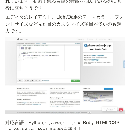
れています。初めて触る言語の特徴を掴んでみるのにも
役に立ちそうです。
エディタのレイアウト、Light/Darkのテーマカラー、フォ
ントサイズなど見た目のカスタマイズ項目が多いのも魅
力です。
対応言語：Python, C, Java, C++, C#, Ruby, HTML/CSS, 
JavaScript, Go, Rust ほか50言語以上