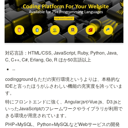
対応言語：HTML/CSS, JavaScript, Ruby, Python, Java, 
C, C++, C#, Erlang, Go, R ほか50言語以上
--
codinggroundもただの実行環境というよりは、本格的な
IDEと言ったほうがふさわしい機能の充実度を誇っていま
す。
特にフロントエンドに強く、Angular.jsやVue.js、D3.jsと
いったJavaScriptのフレームワークやライブラリが利用で
きる環境が用意されています。
PHP+MySQL、Python+MySQLなどWebサービスの開発