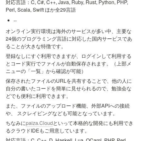
対応言語：C, C#, C++, Java, Ruby, Rust, Python, PHP, 
Perl, Scala, Swift ほか全29言語
--
オンライン実行環境は海外のサービスが多い中、主要な
24個のプログラミング言語に対応した国内サービスであ
ることが大きな特徴です。
登録なしにすぐ利用できますが、ログインして利用する
とコード実行でファイルが自動保存されます。（上部メ
ニューの「一覧」から確認が可能）
保存されたファイルのURLを共有することで、他の人に
自分の書いたコードを簡単に見せられるので、勉強会な
どでも便利に利用できます。
また、ファイルのアップロード機能、外部APIへの接続
や、 スクレイピングなども可能となっています。
ちなみに
paiza.Cloud
といって本格的な開発にも利用でき
るクラウドIDEもご用意しています。
対応言語：C, C++, D, Haskell, Lua, OCaml, PHP, Perl, 